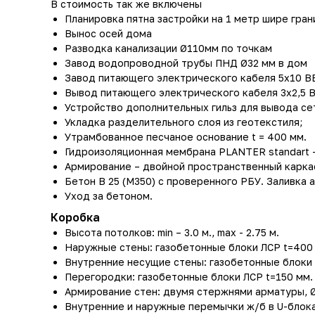
В стоимость так же включены
Планировка пятна застройки на 1 метр шире гра
Вынос осей дома
Разводка канализации Ø110мм по точкам
Завод водопроводной трубы ПНД Ø32 мм в дом
Завод питающего электрического кабеля 5х10 В
Вывод питающего электрического кабеля 3х2,5 
Устройство дополнительных гильз для вывода се
Укладка разделительного слоя из геотекстиля;
Утрамбованное песчаное основание t = 400 мм.
Гидроизоляционная мембрана PLANTER standart 
Армирование – двойной пространственный каркас
Бетон В 25 (М350) с проверенного РБУ. Заливка
Уход за бетоном.
Коробка
Высота потолков: min – 3.0 м., max - 2.75 м.
Наружные стены: газобетонные блоки ЛСР t=400
Внутренние несущие стены: газобетонные блоки 
Перегородки: газобетонные блоки ЛСР t=150 мм.
Армирование стен: двумя стержнями арматуры, 
Внутренние и наружные перемычки ж/б в U-блок