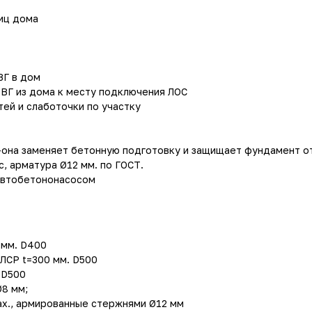
ниц дома
ВГ в дом
ВВГ из дома к месту подключения ЛОС
тей и слаботочки по участку
-она заменяет бетонную подготовку и защищает фундамент от
, арматура Ø12 мм. по ГОСТ.
 автобетононасосом
 мм. D400
ЛСР t=300 мм. D500
 D500
Ø8 мм;
ах., армированные стержнями Ø12 мм